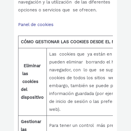
navegación y la utilización de las diferentes
opciones o servicios que se ofrecen.
Panel de cookies
CÓMO GESTIONAR LAS COOKIES DESDE EL NAVEGA
Las cookies que ya están en un dispos
pueden eliminar borrando el historial 
Eliminar
navegador, con lo que se suprimen la
las
cookies de todos los sitios web visita
cookies
embargo, también se puede perder par
del
información guardada (por ejemplo, lo
dispositivo
de inicio de sesión o las preferencias d
web).
Gestionar
Para tener un control más preciso de 
las