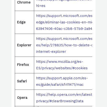
Chrome
hl=es
https://support.microsoft.com/es-es/mic
Edge
edge/eliminar-las-cookies-en-microsoft-
63947406-40ac-c3b8-57b9-2a946a29ae0
https://support.microsoft.com/es-
Explorer
es/help/278835/how-to-delete-cookie-fil
internet-explorer
https://www.mozilla.org/es-
Firefox
ES/privacy/websites/#cookies
https://support.apple.com/es-
Safari
es/guide/safari/sfri11471/mac
https://help.opera.com/en/latest/securit
Opera
privacy/#clearBrowsingData