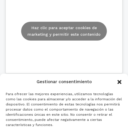
Haz clic para aceptar cookies de
marketing y permitir este contenido
Textos Legales
Gestionar consentimiento
Para ofrecer las mejores experiencias, utilizamos tecnologías
como las cookies para almacenar y/o acceder a la información del
Aviso Legal
dispositivo. El consentimiento de estas tecnologías nos permitirá
Política de privacidad
procesar datos como el comportamiento de navegación o las
identificaciones únicas en este sitio. No consentir o retirar el
POLÍTICA DE COOKIES
consentimiento, puede afectar negativamente a ciertas
características y funciones.