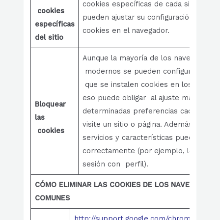
cookies específicas de cada sitio, los u
cookies
pueden ajustar su configuración de pri
específicas
cookies en el navegador.
del sitio
Aunque la mayoría de los navegadores
modernos se pueden configurar para e
que se instalen cookies en los disposit
eso puede obligar al ajuste manual de
Bloquear
determinadas preferencias cada vez 
las
visite un sitio o página. Además, alguno
cookies
servicios y características pueden no f
correctamente (por ejemplo, los inicio
sesión con perfil).
CÓMO ELIMINAR LAS COOKIES DE LOS NAVEGADOR
COMUNES
http://support.google.com/chrome/answ