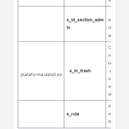
Permite
s_id_section_adm
establece
in
ID del
administra
Cookie
necesaria
la utilizac
s_in_trash
de las
plataforma.data5.es
opciones 
servicios 
sitio web
Permite
s_role
múltiples
funciones